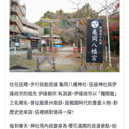
住在這裡，步行就能抵達 龜岡八幡神社，這座神社與伊
達政宗的祖先 伊達朝宗 有淵源。伊達政宗以 「獨眼龍」
之名聞名，曾征服奧州南部，是戰國時代的重要人物，對
歷史迷來說，這裡絕對值得一探！
每到春天，神社境內就變身為 櫻花滿開的浪漫景點，紛