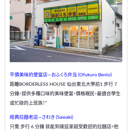
平價美味的便當店—おふくろ弁当（Ofukuro Bento）
距離BORDERLESS HOUSE 仙台東北大學前1 步行 7
分鐘，提供多種口味的美味便當，價格親民，最適合學生
或忙碌的上班族！”
經典拉麵老店—さわき（Sawaki）
只需 步行 6 分鐘 就能到達這家超受歡迎的拉麵店。他