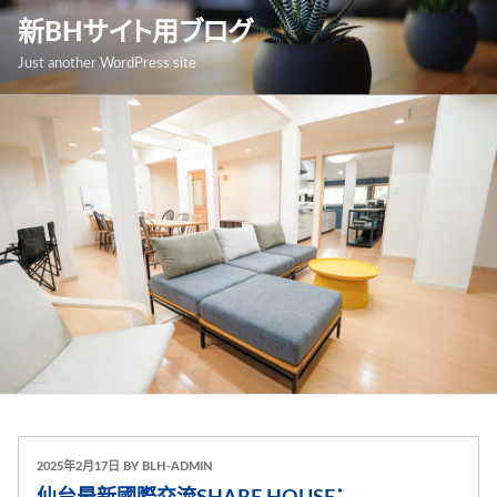
跳
新BHサイト用ブログ
至
Just another WordPress site
內
容
發
2025年2月17日
BY
BLH-ADMIN
表