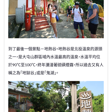
到了最後一個景點－地熱谷。地熱谷是北投溫泉的源頭
之一，是大屯山群區域內水溫最高的溫泉，水溫平均位
於90℃至100℃，終年瀰漫著硫磺煙霧，所以過去又有人
稱之為「地獄谷」或是「鬼湖」。