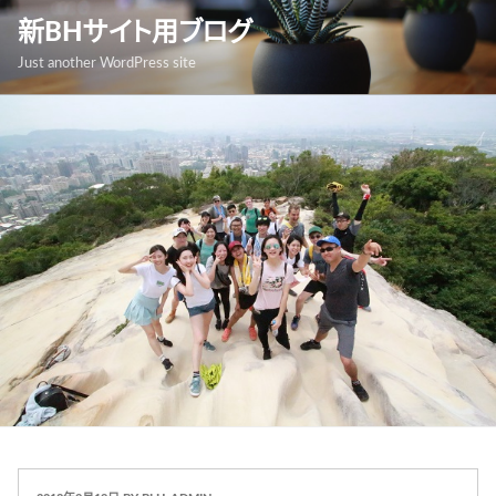
跳
新BHサイト用ブログ
至
Just another WordPress site
內
容