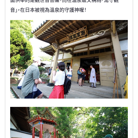
面供奉的是觀世音菩薩，而在溫泉區又稱為「湯守觀
音」，在日本被視為溫泉的守護神喔！