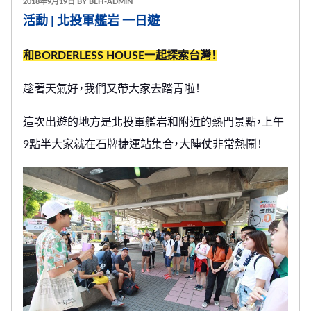
發
2018年9月19日
BY
BLH-ADMIN
表
活動 | 北投軍艦岩 一日遊
於
和BORDERLESS HOUSE一起探索台灣！
趁著天氣好，我們又帶大家去踏青啦！
這次出遊的地方是北投軍艦岩和附近的熱門景點，上午
9點半大家就在石牌捷運站集合，大陣仗非常熱鬧！