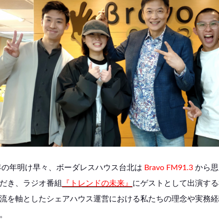
6年の年明け早々、ボーダレスハウス台北は
Bravo FM91.3
から思
だき、ラジオ番組
『トレンドの未来』
にゲストとして出演する
流を軸としたシェアハウス運営における私たちの理念や実務経
。