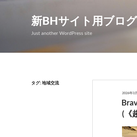
コ
ン
新BHサイト用ブログ
テ
Just another WordPress site
ン
ツ
へ
ス
キ
ッ
タグ: 地域交流
プ
投
2026年3
稿
Br
日:
(《