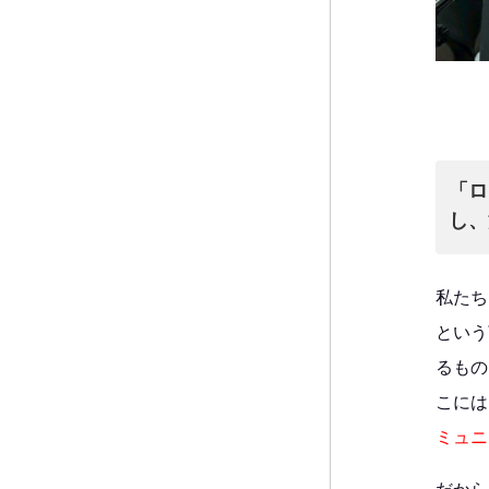
「ロ
し、
私たち
という
るもの
こには
ミュニ