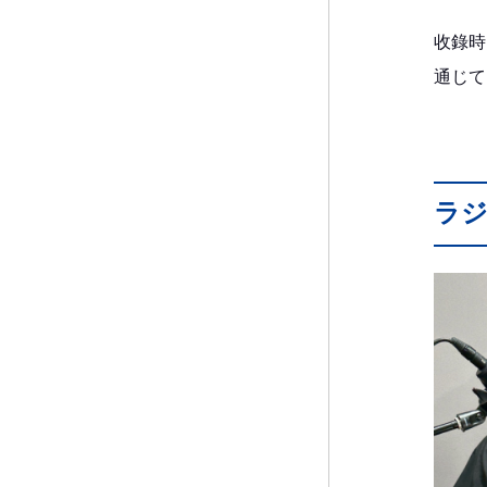
收錄時
通じて
ラ