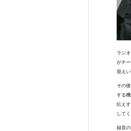
ラジオ
がチー
迎えい
その後
する機
伝えす
してく
録音の