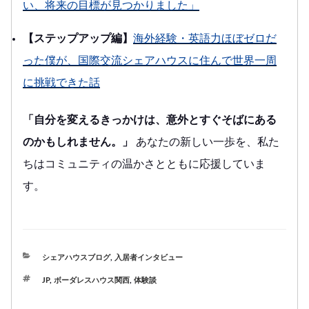
い、将来の目標が見つかりました」
【ステップアップ編】
海外経験・英語力ほぼゼロだ
った僕が、国際交流シェアハウスに住んで世界一周
に挑戦できた話
「自分を変えるきっかけは、意外とすぐそばにある
のかもしれません。」
あなたの新しい一歩を、私た
ちはコミュニティの温かさとともに応援していま
す。
カ
シェアハウスブログ
,
入居者インタビュー
テ
タ
JP
,
ボーダレスハウス関西
,
体験談
ゴ
グ
リ