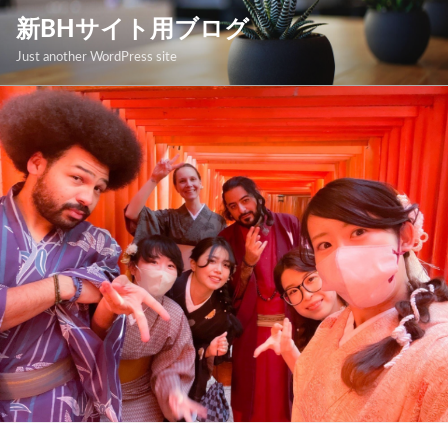
コ
新BHサイト用ブログ
ン
Just another WordPress site
テ
ン
ツ
へ
ス
キ
ッ
プ