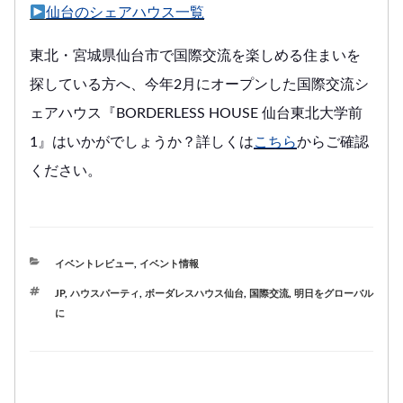
仙台のシェアハウス一覧
東北・宮城県仙台市で国際交流を楽しめる住まいを
探している方へ、今年2月にオープンした国際交流シ
ェアハウス『BORDERLESS HOUSE 仙台東北大学前
1』はいかがでしょうか？詳しくは
こちら
からご確認
ください。
カ
イベントレビュー
,
イベント情報
テ
タ
JP
,
ハウスパーティ
,
ボーダレスハウス仙台
,
国際交流
,
明日をグローバル
ゴ
グ
に
リ
ー