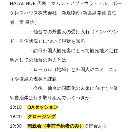
HALAL HUB 代表 マムン・アブドウラ・アル、ボー
ダレスハウス株式会社 新規物件/新拠点開発 責任
者 李 昌信）
・仙台での外国人の受け入れ（インバウン
ド・居住状況）について現状を知る
・訪日外国人観光客にとって観光地／定住
地としての仙台の魅力とは
・ローカル（地域）と外国人のコミュニテ
ィや接点の現状と課題
・今後、仙台の国際化の未来に向けて企業
や自治体は何を取り組んでいくべきか
19:10 ：
QAセッション
19:20 ：
クロージング
19:30 ：
懇親会（事前予約者のみ）
※軽食あり