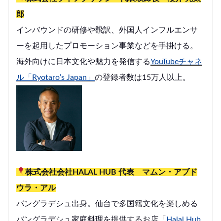
郎
インバウンドの研修や飜訳、外国人インフルエンサ
ーを起用したプロモーション事業などを手掛ける。
海外向けに日本文化や魅力を発信する
YouTubeチャネ
ル「Ryotaro’s Japan」
の登録者数は15万人以上。
株式会社会社HALAL HUB 代表 マムン・アブド
ウラ・アル
バングラデシュ出身。仙台で多国籍文化を楽しめる
バングラデシュ家庭料理を提供するお店「
Halal Hub