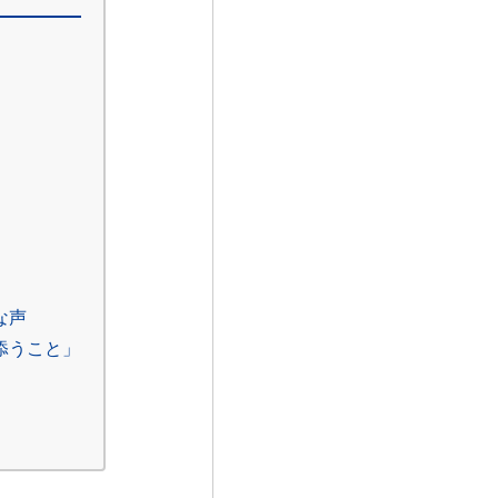
な声
添うこと」