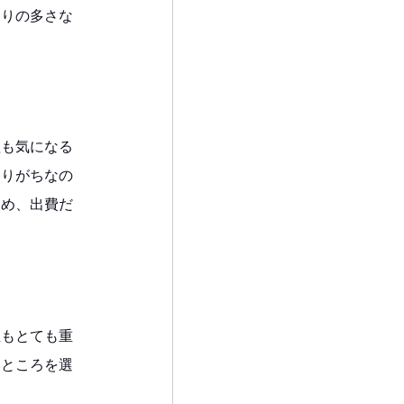
通りの多さな
理も気になる
なりがちなの
ため、出費だ
性もとても重
いところを選