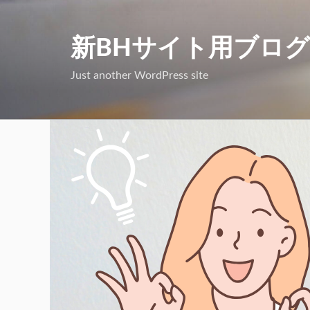
コ
ン
新BHサイト用ブログ
テ
Just another WordPress site
ン
ツ
へ
ス
キ
ッ
プ