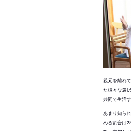
親元を離れ
た様々な選
共同で生活
あまり知ら
める割合は2