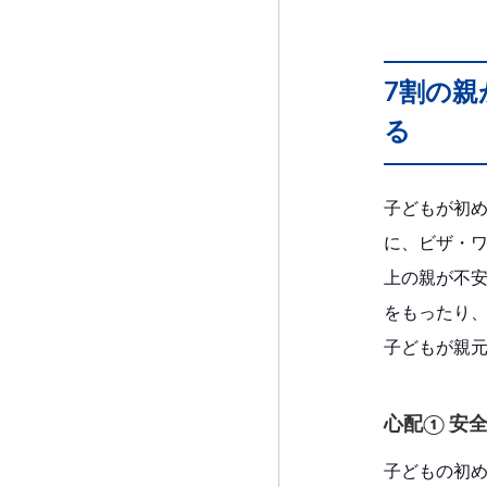
7割の
る
子どもが初
に、ビザ・
上の親が不
をもったり、
子どもが親
心配① 安
子どもの初