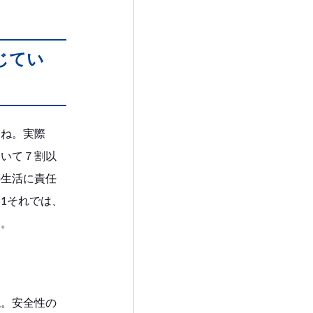
じてい
よね。実際
ついて７割以
の生活に責任
1それでは、
う。
ね。安全性の