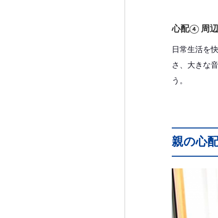
心配④ 周
日常生活を
さ、大きな
う。
親の心