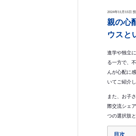
投
2024年11月15日
投
稿
親の心
日:
ウスと
進学や独立
る一方で、
んが心配に
いてご紹介
また、お子
際交流シェ
つの選択肢
目次