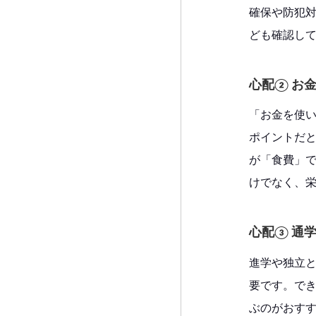
確保や防犯
ども確認し
心配② お
「お金を使
ポイントだ
が「食費」
けでなく、
心配③ 通
進学や独立
要です。で
ぶのがおす