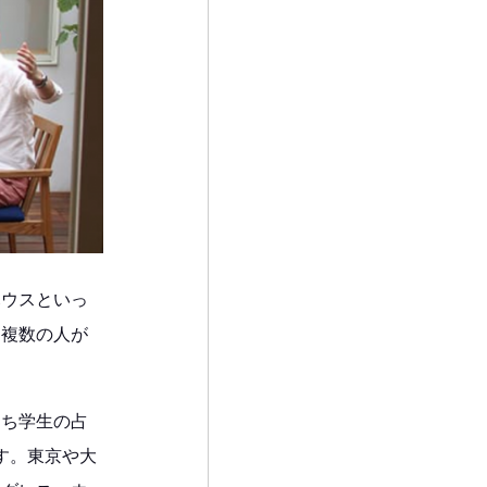
ハウスといっ
に複数の人が
うち学生の占
す。東京や大