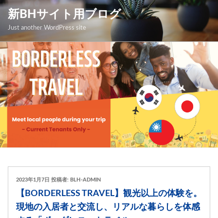
コ
新BHサイト用ブログ
ン
Just another WordPress site
テ
ン
ツ
へ
ス
キ
ッ
プ
投
2023年1月7日
投稿者:
BLH-ADMIN
稿
【BORDERLESS TRAVEL】観光以上の体験を。
日:
現地の入居者と交流し、リアルな暮らしを体感