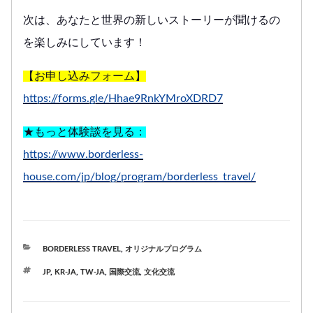
次は、あなたと世界の新しいストーリーが聞けるの
を楽しみにしています！
【お申し込みフォーム】
https://forms.gle/Hhae9RnkYMroXDRD7
★もっと体験談を見る：
https://www.borderless-
house.com/jp/blog/program/borderless_travel/
カ
BORDERLESS TRAVEL
,
オリジナルプログラム
テ
タ
JP
,
KR-JA
,
TW-JA
,
国際交流
,
文化交流
ゴ
グ
リ
ー